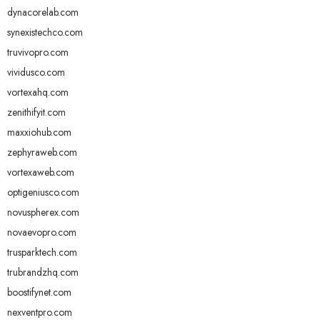
dynacorelab.com
synexistechco.com
truvivopro.com
vividusco.com
vortexahq.com
zenithifyit.com
maxxiohub.com
zephyraweb.com
vortexaweb.com
optigeniusco.com
novuspherex.com
novaevopro.com
trusparktech.com
trubrandzhq.com
boostifynet.com
nexventpro.com