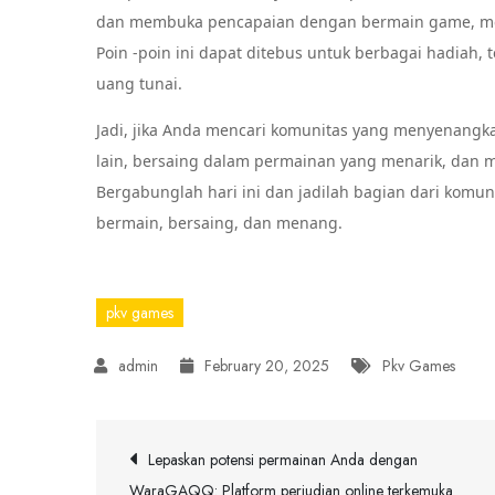
dan membuka pencapaian dengan bermain game, meny
Poin -poin ini dapat ditebus untuk berbagai hadiah,
uang tunai.
Jadi, jika Anda mencari komunitas yang menyenang
lain, bersaing dalam permainan yang menarik, dan me
Bergabunglah hari ini dan jadilah bagian dari komu
bermain, bersaing, dan menang.
pkv games
February 20, 2025
Pkv Games
Post
Lepaskan potensi permainan Anda dengan
WaraGAQQ: Platform perjudian online terkemuka