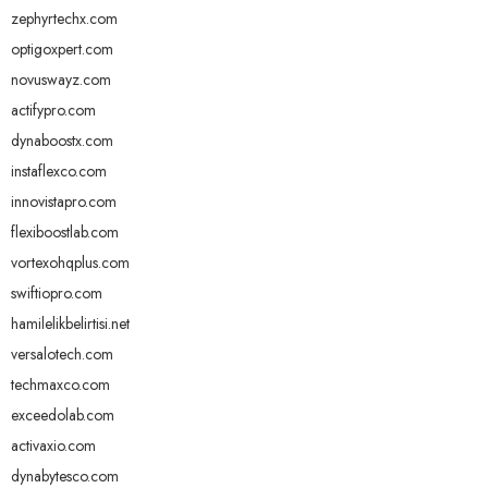
zephyrtechx.com
optigoxpert.com
novuswayz.com
actifypro.com
dynaboostx.com
instaflexco.com
innovistapro.com
flexiboostlab.com
vortexohqplus.com
swiftiopro.com
hamilelikbelirtisi.net
versalotech.com
techmaxco.com
exceedolab.com
activaxio.com
dynabytesco.com