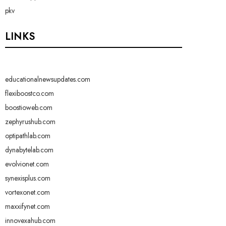
pkv
LINKS
educationalnewsupdates.com
flexiboostco.com
boostioweb.com
zephyrushub.com
optipathlab.com
dynabytelab.com
evolvionet.com
synexisplus.com
vortexonet.com
maxxifynet.com
innovexahub.com