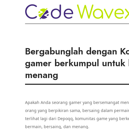
Skip
to
content
Bergabunglah dengan K
gamer berkumpul untuk 
menang
Apakah Anda seorang gamer yang bersemangat menc
orang yang berpikiran sama, bersaing dalam permai
terlihat lagi dari Depoqq, komunitas game yang be
bermain, bersaing, dan menang.