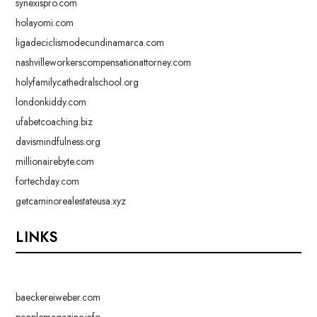
synexispro.com
holayomi.com
ligadeciclismodecundinamarca.com
nashvilleworkerscompensationattorney.com
holyfamilycathedralschool.org
londonkiddy.com
ufabetcoaching.biz
davismindfulness.org
millionairebyte.com
fortechday.com
getcaminorealestateusa.xyz
LINKS
baeckereiweber.com