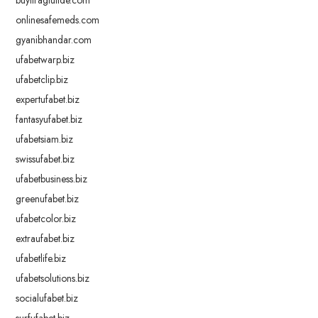
buyliraglutide.com
onlinesafemeds.com
gyanibhandar.com
ufabetwarp.biz
ufabetclip.biz
expertufabet.biz
fantasyufabet.biz
ufabetsiam.biz
swissufabet.biz
ufabetbusiness.biz
greenufabet.biz
ufabetcolor.biz
extraufabet.biz
ufabetlife.biz
ufabetsolutions.biz
socialufabet.biz