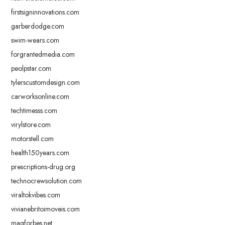
firstsigninnovations.com
garberdodge.com
swim-wears.com
forgrantedmedia.com
peolpstar.com
tylerscustomdesign.com
carworksonline.com
techtimesss.com
virylstore.com
motorstell.com
health150years.com
prescriptions-drug.org
technocrewsolution.com
viraltokvibes.com
vivianebritoimoveis.com
magforbes.net