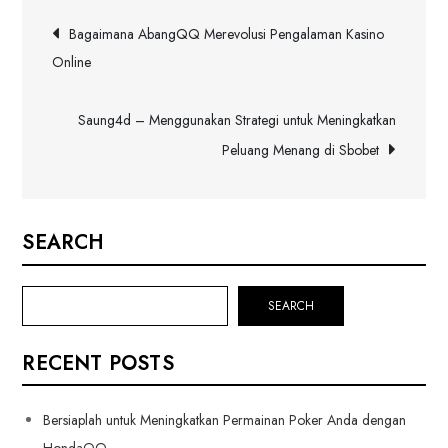
Post
Bagaimana AbangQQ Merevolusi Pengalaman Kasino
navigation
Online
Saung4d – Menggunakan Strategi untuk Meningkatkan
Peluang Menang di Sbobet
SEARCH
SEARCH
RECENT POSTS
Bersiaplah untuk Meningkatkan Permainan Poker Anda dengan