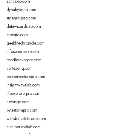
activaxio.com
dynabytesco.com
stylegurupro.com
datawizardslab.com
cubiqio.com
geeklifechronicle.com
infospherepro.com
foodiesavorpro.com
vortexohq.com
epicadventurepro.com
insightwavelab.com
lifeexplorerpro.com
novusgo.com
bytestormpro.com
wanderlustchrono.com
culturetrendlab.com