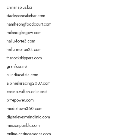
chiranaplus.biz
stackspancakebar.com
namheongfoodcourt.com
milanoglasgow.com
hallu-forte3.com
hallu-motion24.com
therockskippers.com
granfoss.net
allindiacafela.com
alpineskiracing2007.com
casino-vulkan-online.net
pitrepower.com
mediatown360.com
digitaleyestrainclinic.com
missionposible.com
online-casinos-vegas.com