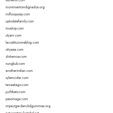
dunetflix.com
movimientoindignados.org
milfxxxpussy.com
uptodatefamily.com
musitop.com
utyam.com
lacostituzioneblog.com
ohyeea.com
zhitiemoe.com
nungkub.com
anotherindian.com
xylemcider.com
taniaetiago.com
juzfitketo.com
pasomaga.com
impactgardencbdgummies.org