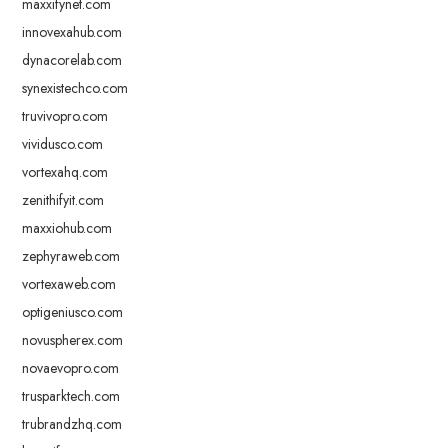
maxxifynet.com
innovexahub.com
dynacorelab.com
synexistechco.com
truvivopro.com
vividusco.com
vortexahq.com
zenithifyit.com
maxxiohub.com
zephyraweb.com
vortexaweb.com
optigeniusco.com
novuspherex.com
novaevopro.com
trusparktech.com
trubrandzhq.com