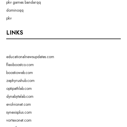
pkv games bandarqq
dominoqq
pkv
LINKS
educationalnewsupdates.com
flexiboostco.com
boostioweb.com
zephyrushub.com
optipathlab.com
dynabytelab.com
evolvionet.com
synexisplus.com
vortexonet.com