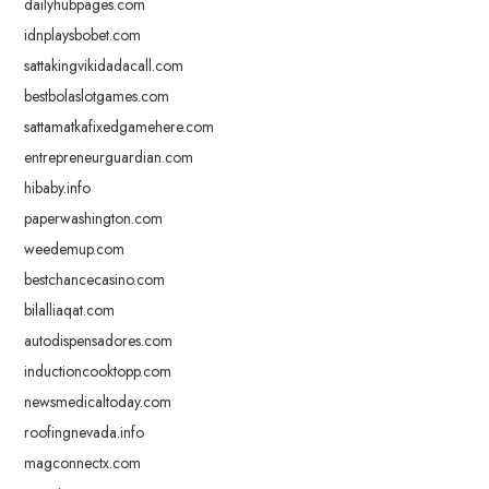
dailyhubpages.com
idnplaysbobet.com
sattakingvikidadacall.com
bestbolaslotgames.com
sattamatkafixedgamehere.com
entrepreneurguardian.com
hibaby.info
paperwashington.com
weedemup.com
bestchancecasino.com
bilalliaqat.com
autodispensadores.com
inductioncooktopp.com
newsmedicaltoday.com
roofingnevada.info
magconnectx.com