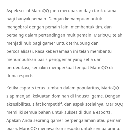
Aspek sosial MarioQQ juga merupakan daya tarik utama
bagi banyak pemain. Dengan kemampuan untuk
mengobrol dengan pemain lain, membentuk tim, dan
bersaing dalam pertandingan multipemain, MarioQQ telah
menjadi hub bagi gamer untuk terhubung dan
bersosialisasi. Rasa kebersamaan ini telah membantu
menumbuhkan basis penggemar yang setia dan
berdedikasi, semakin memperkuat tempat MarioQQ di
dunia esports.
Ketika esports terus tumbuh dalam popularitas, MarioQQ
siap menjadi kekuatan dominan di industri game. Dengan
aksesibilitas, sifat kompetitif, dan aspek sosialnya, MarioQQ
memiliki semua bahan untuk sukses di dunia esports.
Apakah Anda seorang gamer berpengalaman atau pemain
biasa, MarioQQ menawarkan sesuatu untuk semua orang,