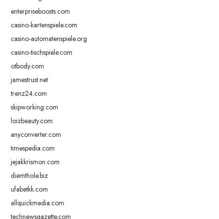
enterpriseboosts.com
casino-kartenspiele.com
casino-automatenspiele.org
casino-tischspiele.com
otbody.com
jamestrust.net
trenz24.com
skipworking.com
loizbeauty.com
anyconverter.com
timespedia.com
jejakkrismon.com
diemthole.biz
ufabetkk.com
allquickmedia.com
technewsgazette.com