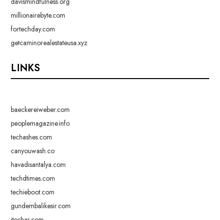
davismindfulness.org
millionairebyte.com
fortechday.com
getcaminorealestateusa.xyz
LINKS
baeckereiweber.com
peoplemagazine.info
techashes.com
canyouwash.co
havadisantalya.com
techdtimes.com
techieboot.com
gundembalikesir.com
itechar.com