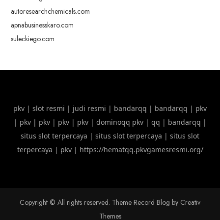
autoresearchchemicals.com
apnabusinesskaro.com
suleckiego.com
pkv
|
slot resmi
|
judi resmi
|
bandarqq
|
bandarqq
|
pkv
|
pkv
|
pkv
|
pkv
|
pkv
|
dominoqq pkv
|
qq
|
bandarqq
|
situs slot terpercaya
|
situs slot terpercaya
|
situs slot
terpercaya
|
pkv
|
https://hematqq.pkvgamesresmi.org/
Copyright © All rights reserved. Theme Record Blog by
Creativ
Themes