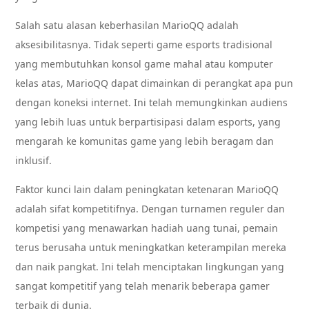
Salah satu alasan keberhasilan MarioQQ adalah
aksesibilitasnya. Tidak seperti game esports tradisional
yang membutuhkan konsol game mahal atau komputer
kelas atas, MarioQQ dapat dimainkan di perangkat apa pun
dengan koneksi internet. Ini telah memungkinkan audiens
yang lebih luas untuk berpartisipasi dalam esports, yang
mengarah ke komunitas game yang lebih beragam dan
inklusif.
Faktor kunci lain dalam peningkatan ketenaran MarioQQ
adalah sifat kompetitifnya. Dengan turnamen reguler dan
kompetisi yang menawarkan hadiah uang tunai, pemain
terus berusaha untuk meningkatkan keterampilan mereka
dan naik pangkat. Ini telah menciptakan lingkungan yang
sangat kompetitif yang telah menarik beberapa gamer
terbaik di dunia.