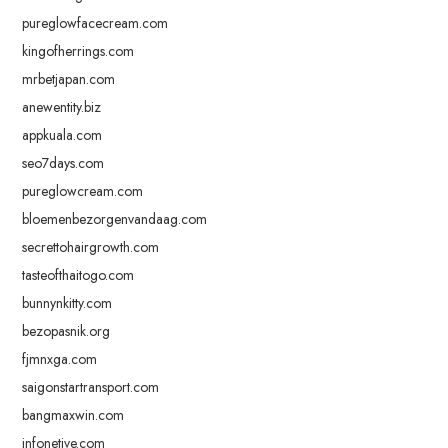
pureglowfacecream.com
kingofherrings.com
mrbetjapan.com
anewentity.biz
appkuala.com
seo7days.com
pureglowcream.com
bloemenbezorgenvandaag.com
secrettohairgrowth.com
tasteofthaitogo.com
bunnynkitty.com
bezopasnik.org
fjmnxga.com
saigonstartransport.com
bangmaxwin.com
infonetive.com