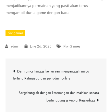
menjadikannya permainan yang pasti akan terus
mengambil dunia game dengan badai.
pkv games
June 26, 2025
Pkv Games
Post
Dari rumor hingga kenyataan: menyanggah mitos
navigation
tentang Rahasiaqq dan perjudian online
Bergabunglah dengan kesenangan dan mainkan secara
bertanggung jawab di Rajajudiqq