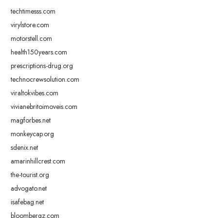
techtimesss.com
virylstore.com
motorstell.com
health150years.com
prescriptions-drug.org
technocrewsolution.com
viraltokvibes.com
vivianebritoimoveis.com
magforbes.net
monkeycap.org
sdenix.net
amarinhillcrest.com
the-tourist.org
advogato.net
isafebag.net
bloombergz.com