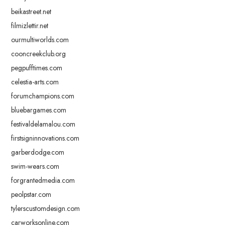
beikastreet.net
filmizlettir.net
ourmultiworlds.com
cooncreekclub.org
pegpufftimes.com
celestia-arts.com
forumchampions.com
bluebargames.com
festivaldelamalou.com
firstsigninnovations.com
garberdodge.com
swim-wears.com
forgrantedmedia.com
peolpstar.com
tylerscustomdesign.com
carworksonline.com