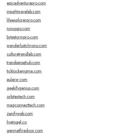
epicadventurepro.com
insightwavelab.com
lifeexplorerpro.com
novusgo.com
bytestormpro.com
wanderlustchrono.com
culturetrendlab.com
trendsensehub.com
ticktockenigma.com
eulerxr.com
geekifygenius.com
orbitextech.com
magconnecttech.com
zenifyweb.com
livetogel.co
genmatfiredoor.com