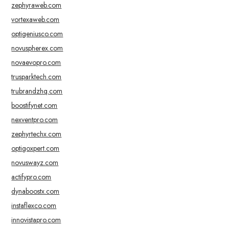
zephyraweb.com
vortexaweb.com
optigeniusco.com
novuspherex.com
novaevopro.com
trusparktech.com
trubrandzhq.com
boostifynet.com
nexventpro.com
zephyrtechx.com
optigoxpert.com
novuswayz.com
actifypro.com
dynaboostx.com
instaflexco.com
innovistapro.com