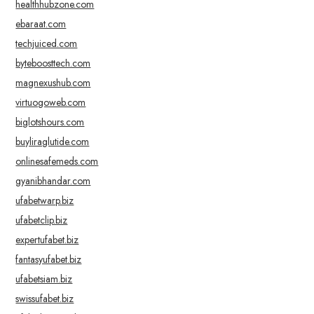
healthhubzone.com
ebaraat.com
techjuiced.com
byteboosttech.com
magnexushub.com
virtuogoweb.com
biglotshours.com
buyliraglutide.com
onlinesafemeds.com
gyanibhandar.com
ufabetwarp.biz
ufabetclip.biz
expertufabet.biz
fantasyufabet.biz
ufabetsiam.biz
swissufabet.biz