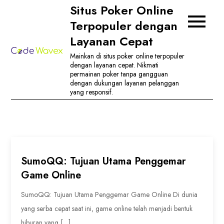
Skip
Situs Poker Online
to
Terpopuler dengan
content
Layanan Cepat
Mainkan di situs poker online terpopuler
dengan layanan cepat. Nikmati
permainan poker tanpa gangguan
dengan dukungan layanan pelanggan
yang responsif.
SumoQQ: Tujuan Utama Penggemar
Game Online
SumoQQ: Tujuan Utama Penggemar Game Online Di dunia
yang serba cepat saat ini, game online telah menjadi bentuk
hiburan yang […]