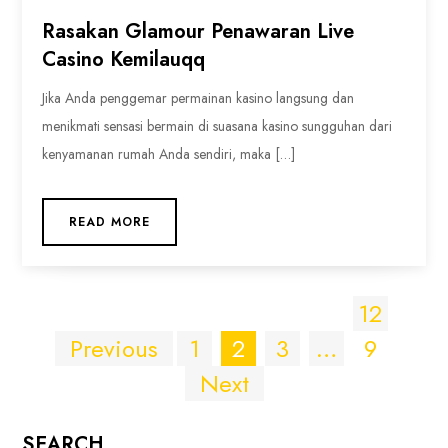
Rasakan Glamour Penawaran Live
Casino Kemilauqq
Jika Anda penggemar permainan kasino langsung dan
menikmati sensasi bermain di suasana kasino sungguhan dari
kenyamanan rumah Anda sendiri, maka […]
READ MORE
Posts
12
Previous
1
2
3
…
9
pagination
Next
SEARCH