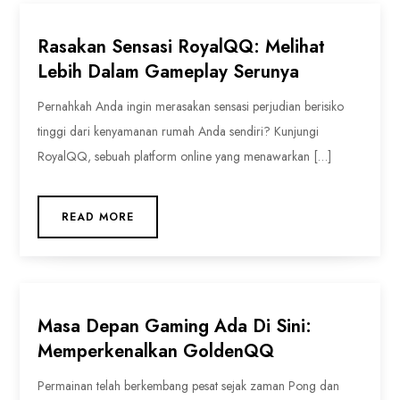
Rasakan Sensasi RoyalQQ: Melihat
Lebih Dalam Gameplay Serunya
Pernahkah Anda ingin merasakan sensasi perjudian berisiko
tinggi dari kenyamanan rumah Anda sendiri? Kunjungi
RoyalQQ, sebuah platform online yang menawarkan […]
READ MORE
Masa Depan Gaming Ada Di Sini:
Memperkenalkan GoldenQQ
Permainan telah berkembang pesat sejak zaman Pong dan