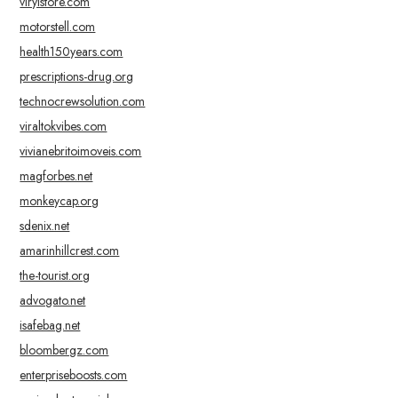
virylstore.com
motorstell.com
health150years.com
prescriptions-drug.org
technocrewsolution.com
viraltokvibes.com
vivianebritoimoveis.com
magforbes.net
monkeycap.org
sdenix.net
amarinhillcrest.com
the-tourist.org
advogato.net
isafebag.net
bloombergz.com
enterpriseboosts.com