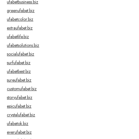
ufabetbusiness.biz
greenufabet.biz
ufabetcolor.biz
extraufabet.biz
ufabetlife.biz
ufabetsolutions.biz
socialufabet.biz
surfufabet.biz
ufabetbest.biz
sureufabet.biz
customufabet.biz
storyufabet.biz
epicufabet.biz
crystalufabet.biz
ufabetok.biz
everufabet.biz