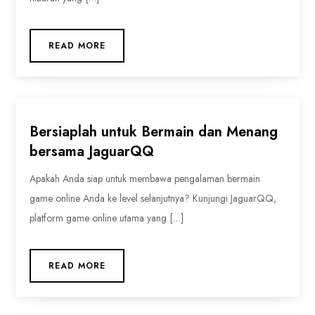
READ MORE
Bersiaplah untuk Bermain dan Menang
bersama JaguarQQ
Apakah Anda siap untuk membawa pengalaman bermain
game online Anda ke level selanjutnya? Kunjungi JaguarQQ,
platform game online utama yang […]
READ MORE