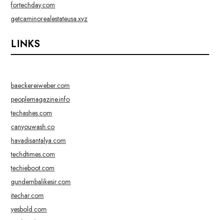
fortechday.com
getcaminorealestateusa.xyz
LINKS
baeckereiweber.com
peoplemagazine.info
techashes.com
canyouwash.co
havadisantalya.com
techdtimes.com
techieboot.com
gundembalikesir.com
itechar.com
yesbold.com