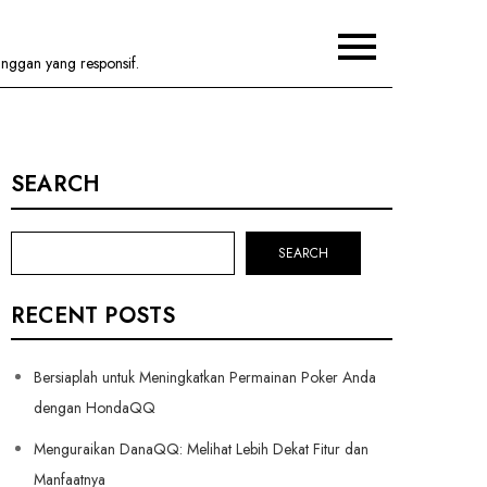
nggan yang responsif.
SEARCH
SEARCH
RECENT POSTS
Bersiaplah untuk Meningkatkan Permainan Poker Anda
dengan HondaQQ
Menguraikan DanaQQ: Melihat Lebih Dekat Fitur dan
Manfaatnya