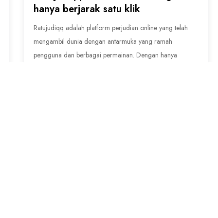
hanya berjarak satu klik
Ratujudiqq adalah platform perjudian online yang telah
mengambil dunia dengan antarmuka yang ramah
pengguna dan berbagai permainan. Dengan hanya
beberapa […]
READ MORE