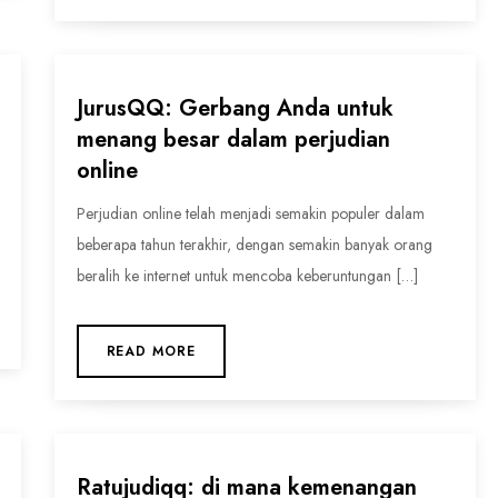
JurusQQ: Gerbang Anda untuk
menang besar dalam perjudian
online
Perjudian online telah menjadi semakin populer dalam
beberapa tahun terakhir, dengan semakin banyak orang
beralih ke internet untuk mencoba keberuntungan […]
READ MORE
Ratujudiqq: di mana kemenangan