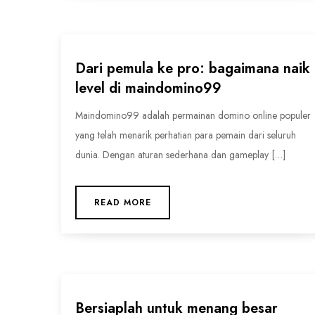
Dari pemula ke pro: bagaimana naik
level di maindomino99
Maindomino99 adalah permainan domino online populer
yang telah menarik perhatian para pemain dari seluruh
dunia. Dengan aturan sederhana dan gameplay […]
READ MORE
Bersiaplah untuk menang besar