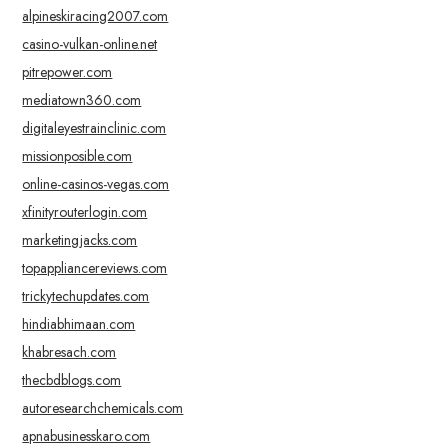
alpineskiracing2007.com
casino-vulkan-online.net
pitrepower.com
mediatown360.com
digitaleyestrainclinic.com
missionposible.com
online-casinos-vegas.com
xfinityrouterlogin.com
marketingjacks.com
topappliancereviews.com
trickytechupdates.com
hindiabhimaan.com
khabresach.com
thecbdblogs.com
autoresearchchemicals.com
apnabusinesskaro.com