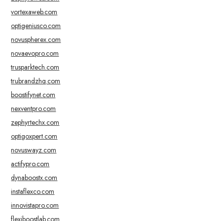
vortexaweb.com
optigeniusco.com
novuspherex.com
novaevopro.com
trusparktech.com
trubrandzhq.com
boostifynet.com
nexventpro.com
zephyrtechx.com
optigoxpert.com
novuswayz.com
actifypro.com
dynaboostx.com
instaflexco.com
innovistapro.com
flexiboostlab.com