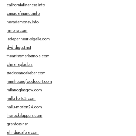
californiafinances.info
canadafinance.info
nevadamoney.info
rimene.com
ledepanneur-pigalle.com
dvd-digest.net
theartistsmarketnola.com
chiranaplus.biz
stackspancakebar.com
namheongfoodcourt.com
milanoglasgow.com
hallu-forte3.com
hallu-motion24.com
therockskippers.com
granfoss.net
allindiacafela.com