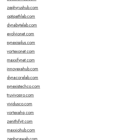
zephyrushub.com
optipathlab.com
dynabytelab.com
evolvionet.com
synexisplus.com
vortexonet.com
maxxifynet.com
innovexahub.com
dynacorelab.com
synexistechco.com
truvivopro.com
vividusco.com
vortexahq.com
zenithifyit.com
maxxiohub.com
zephyraweb.com