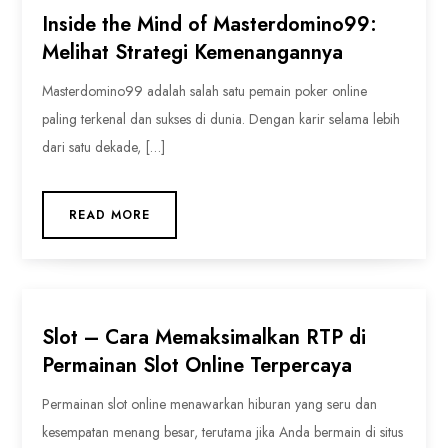
Inside the Mind of Masterdomino99:
Melihat Strategi Kemenangannya
Masterdomino99 adalah salah satu pemain poker online
paling terkenal dan sukses di dunia. Dengan karir selama lebih
dari satu dekade, […]
READ MORE
Slot – Cara Memaksimalkan RTP di
Permainan Slot Online Terpercaya
Permainan slot online menawarkan hiburan yang seru dan
kesempatan menang besar, terutama jika Anda bermain di situs