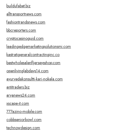
buildufabet.biz
alltransportnews.com
fashiontrandsnews.com
bbcreporters.com
cryptocasinoguid.com
leadingedgemarketingsolutionsmi.com
kastratigeneralcontractinginc.co
bestwholesalenfljerseysshop.com
openlivinglabdays14.com
ayurvedakonsultti-kari-nokela.com
antitraders.biz
aryanews24.com
xscape-it.com
777azino-mobile.com
cobbseniorbowl.com
technowdesign.com