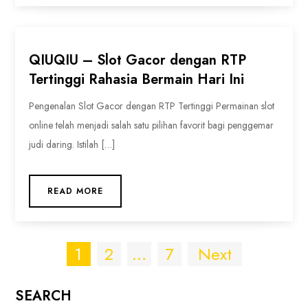
QIUQIU – Slot Gacor dengan RTP
Tertinggi Rahasia Bermain Hari Ini
Pengenalan Slot Gacor dengan RTP Tertinggi Permainan slot
online telah menjadi salah satu pilihan favorit bagi penggemar
judi daring. Istilah […]
READ MORE
Posts
1
2
…
7
Next
pagination
SEARCH